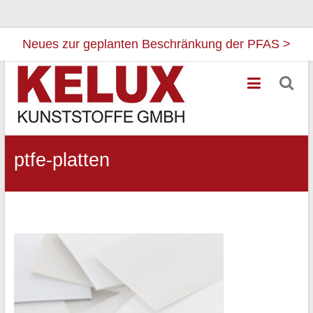
Neues zur geplanten Beschränkung der PFAS >
Zum
Kelux
Inhalt
Kunststoffe
springen
Ihr
Partner
ptfe-platten
für
Flourkunststoffe