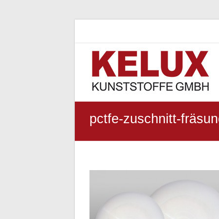
Zum
Kelux
Inhalt
springen
Kunststoffe
Ihr
Partner
pctfe-zuschnitt-fräsu
für
Flourkunststoffe