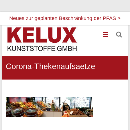
Neues zur geplanten Beschränkung der PFAS >
Zum
Kelux
Inhalt
Kunststoffe
springen
Ihr
Partner
Corona-Thekenaufsaetze
für
Flourkunststoffe