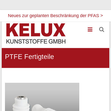
Neues zur geplanten Beschränkung der PFAS >
Zum
Kelux
Inhalt
Kunststoffe
springen
Ihr
Partner
PTFE Fertigteile
für
Flourkunststoffe